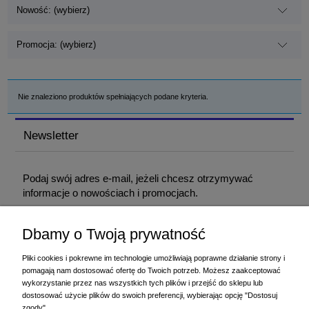
Nowość: (wybierz)
Promocja: (wybierz)
Nie znaleziono produktów spełniających podane kryteria.
Newsletter
Podaj swój adres e-mail, jeżeli chcesz otrzymywać
informacje o nowościach i promocjach.
Dbamy o Twoją prywatność
Podając adres e-mail, wyrażasz zgodę na otrzymywanie informacji handlowej
drogą elektroniczną na podany adres. Zgodę można wycofać w każdym
Pliki cookies i pokrewne im technologie umożliwiają poprawne działanie strony i
czasie. Wycofanie zgody nie wpływa na zgodność z prawem przetwarzania
pomagają nam dostosować ofertę do Twoich potrzeb. Możesz zaakceptować
dokonanego przed jej wycofaniem.
wykorzystanie przez nas wszystkich tych plików i przejść do sklepu lub
dostosować użycie plików do swoich preferencji, wybierając opcję "Dostosuj
zgody".