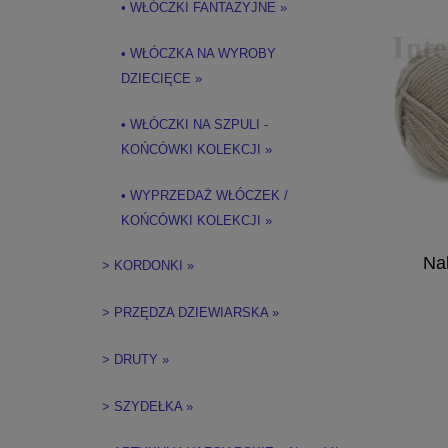
• WŁÓCZKI FANTAZYJNE »
• WŁÓCZKA NA WYROBY
DZIECIĘCE »
• WŁÓCZKI NA SZPULI -
KOŃCÓWKI KOLEKCJI »
• WYPRZEDAŻ WŁÓCZEK /
KOŃCÓWKI KOLEKCJI »
Na
> KORDONKI »
> PRZĘDZA DZIEWIARSKA »
> DRUTY »
> SZYDEŁKA »