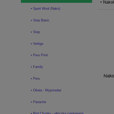
• Nako
• Sport Wool (Nako)
• Step Basic
• Step
• Vertigo
• Peru Print
• Family
Nako
• Peru
• Oliwia - Wyprzedaż
• Panache
• Riot Chunky - włóczka cieniowana