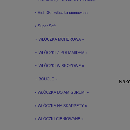
• Riot DK - włóczka cieniowana
• Super Soft
~ WŁÓCZKA MOHEROWA »
~ WŁÓCZKI Z POLIAMIDEM »
~ WŁÓCZKI WISKOZOWE »
~ BOUCLE »
Nako
• WŁÓCZKA DO AMIGURUMI »
• WŁÓCZKA NA SKARPETY »
• WŁÓCZKI CIENIOWANE »