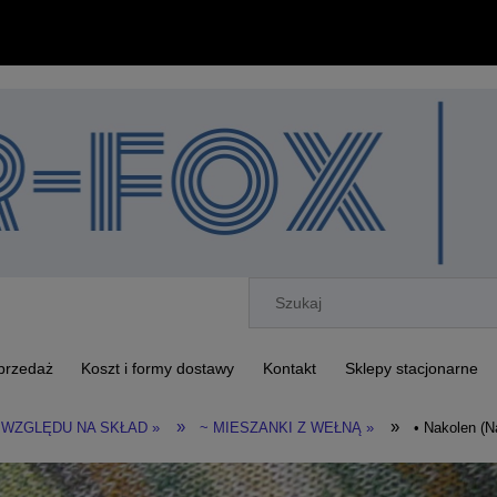
przedaż
Koszt i formy dostawy
Kontakt
Sklepy stacjonarne
»
»
 WZGLĘDU NA SKŁAD »
~ MIESZANKI Z WEŁNĄ »
• Nakolen (N