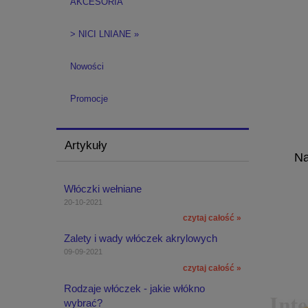
AKCESORIA
> NICI LNIANE »
Nowości
Promocje
Artykuły
Na
Włóczki wełniane
20-10-2021
czytaj całość »
Zalety i wady włóczek akrylowych
09-09-2021
czytaj całość »
Rodzaje włóczek - jakie włókno
wybrać?