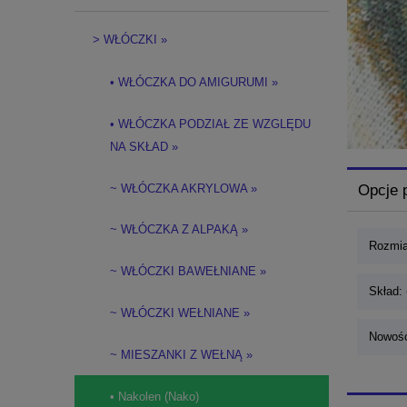
> WŁÓCZKI »
• WŁÓCZKA DO AMIGURUMI »
• WŁÓCZKA PODZIAŁ ZE WZGLĘDU
NA SKŁAD »
~ WŁÓCZKA AKRYLOWA »
Opcje 
~ WŁÓCZKA Z ALPAKĄ »
Rozmia
~ WŁÓCZKI BAWEŁNIANE »
Skład: 
~ WŁÓCZKI WEŁNIANE »
Nowość
~ MIESZANKI Z WEŁNĄ »
• Nakolen (Nako)