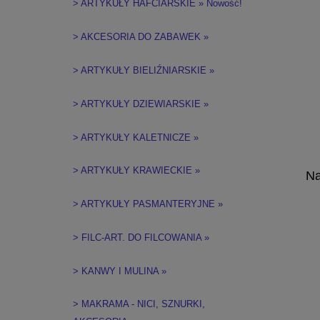
> ARTYKUŁY HAFCIARSKIE » Nowość!
> AKCESORIA DO ZABAWEK »
> ARTYKUŁY BIELIŹNIARSKIE »
> ARTYKUŁY DZIEWIARSKIE »
> ARTYKUŁY KALETNICZE »
> ARTYKUŁY KRAWIECKIE »
Na
> ARTYKUŁY PASMANTERYJNE »
> FILC-ART. DO FILCOWANIA »
> KANWY I MULINA »
> MAKRAMA - NICI, SZNURKI,