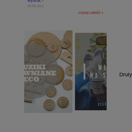
wybrać?
28-06-2021
czytaj całość »
Drut