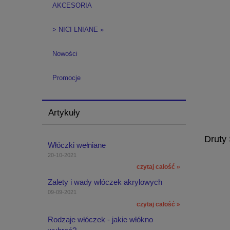
AKCESORIA
> NICI LNIANE »
Nowości
Promocje
Artykuły
Druty
Włóczki wełniane
20-10-2021
czytaj całość »
Zalety i wady włóczek akrylowych
09-09-2021
czytaj całość »
Rodzaje włóczek - jakie włókno