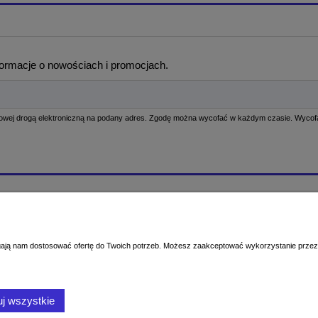
formacje o nowościach i promocjach.
Moje konto
ć?
Logowanie
produktów - sprawdzenie dokładnej
Moje zamówienia
magają nam dostosować ofertę do Twoich potrzeb. Możesz zaakceptować wykorzystanie przez 
Przechowalnia
nia
Ustawienia konta
ywatności
j wszystkie