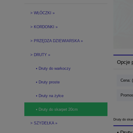
> WŁÓCZKI »
> KORDONKI »
> PRZĘDZA DZIEWIARSKA »
> DRUTY »
Opcje 
• Druty do warkoczy
Cena: 
• Druty proste
Promoc
• Druty na żyłce
• Druty do skarpet 20cm
Druty do ska
> SZYDEŁKA »
• Drut