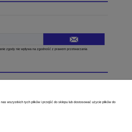
Informacje
O nas
Blog
nas wszystkich tych plików i przejść do sklepu lub dostosować użycie plików do
Galeria Prac Klientów
Kontakt
Facebook
Instagram