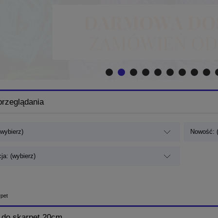
przeglądania
(wybierz)
Nowość: (
ja: (wybierz)
rpet
y do skarpet 20cm