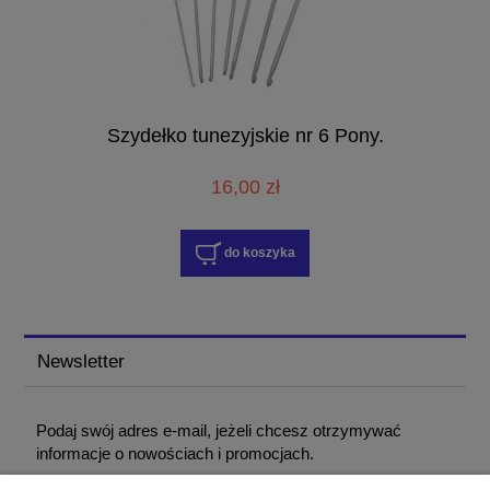
Szydełko tunezyjskie nr 6 Pony.
16,00 zł
do koszyka
Newsletter
Podaj swój adres e-mail, jeżeli chcesz otrzymywać
informacje o nowościach i promocjach.