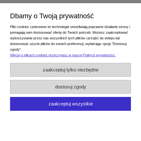
Dbamy o Twoją prywatność
Podając adres e-mail, wyrażasz zgodę na otrzymywanie informacji handlowej
drogą elektroniczną na podany adres. Zgodę można wycofać w każdym
Pliki cookies i pokrewne im technologie umożliwiają poprawne działanie strony i
czasie. Wycofanie zgody nie wpływa na zgodność z prawem przetwarzania
pomagają nam dostosować ofertę do Twoich potrzeb. Możesz zaakceptować
dokonanego przed jej wycofaniem.
wykorzystanie przez nas wszystkich tych plików i przejść do sklepu lub
dostosować użycie plików do swoich preferencji, wybierając opcję "Dostosuj
zgody".
Więcej o plikach cookies przeczytasz w naszej Polityce prywatności.
Zakupy
zaakceptuj tylko niezbędne
Pomoc
dostosuj zgody
Moje konto
zaakceptuj wszystkie
Informacje
pokaż pełną wersję strony
Sklep internetowy Shoper.pl