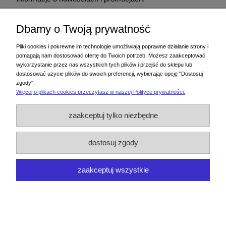
Dbamy o Twoją prywatność
Podając adres e-mail, wyrażasz zgodę na otrzymywanie informacji handlowej
drogą elektroniczną na podany adres. Zgodę można wycofać w każdym
Pliki cookies i pokrewne im technologie umożliwiają poprawne działanie strony i
czasie. Wycofanie zgody nie wpływa na zgodność z prawem przetwarzania
pomagają nam dostosować ofertę do Twoich potrzeb. Możesz zaakceptować
dokonanego przed jej wycofaniem.
wykorzystanie przez nas wszystkich tych plików i przejść do sklepu lub
dostosować użycie plików do swoich preferencji, wybierając opcję "Dostosuj
zgody".
Więcej o plikach cookies przeczytasz w naszej Polityce prywatności.
Zakupy
zaakceptuj tylko niezbędne
Pomoc
dostosuj zgody
Moje konto
zaakceptuj wszystkie
Informacje
pokaż pełną wersję strony
Sklep internetowy Shoper.pl