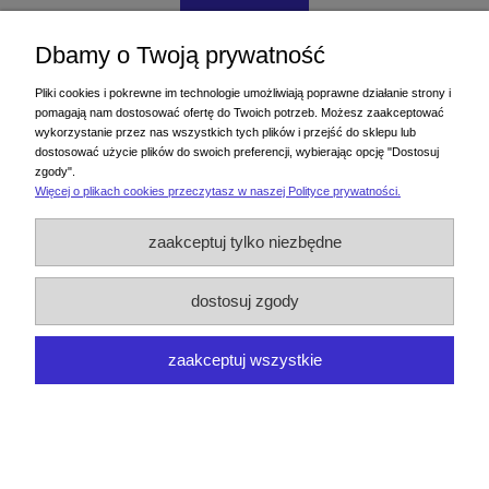
do koszyka
Dbamy o Twoją prywatność
Pliki cookies i pokrewne im technologie umożliwiają poprawne działanie strony i
pomagają nam dostosować ofertę do Twoich potrzeb. Możesz zaakceptować
wykorzystanie przez nas wszystkich tych plików i przejść do sklepu lub
dostosować użycie plików do swoich preferencji, wybierając opcję "Dostosuj
zgody".
Więcej o plikach cookies przeczytasz w naszej Polityce prywatności.
zaakceptuj tylko niezbędne
dostosuj zgody
zaakceptuj wszystkie
Peru Print kolor 32414
22,90 zł