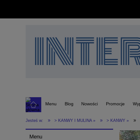
Menu
Blog
Nowości
Promocje
Wy
»
»
»
Jesteś w:
> KANWY I MULINA »
> KANWY »
Menu