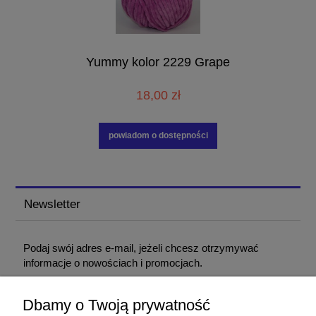
Yummy kolor 2229 Grape
18,00 zł
powiadom o dostępności
Newsletter
Podaj swój adres e-mail, jeżeli chcesz otrzymywać
informacje o nowościach i promocjach.
Dbamy o Twoją prywatność
Podając adres e-mail, wyrażasz zgodę na otrzymywanie informacji handlowej