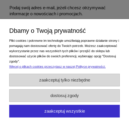
Podaj swój adres e-mail, jeżeli chcesz otrzymywać
informacje o nowościach i promocjach.
Dbamy o Twoją prywatność
Podając adres e-mail, wyrażasz zgodę na otrzymywanie informacji handlowej
drogą elektroniczną na podany adres. Zgodę można wycofać w każdym
Pliki cookies i pokrewne im technologie umożliwiają poprawne działanie strony i
czasie. Wycofanie zgody nie wpływa na zgodność z prawem przetwarzania
pomagają nam dostosować ofertę do Twoich potrzeb. Możesz zaakceptować
dokonanego przed jej wycofaniem.
wykorzystanie przez nas wszystkich tych plików i przejść do sklepu lub
dostosować użycie plików do swoich preferencji, wybierając opcję "Dostosuj
zgody".
Więcej o plikach cookies przeczytasz w naszej Polityce prywatności.
Zakupy
zaakceptuj tylko niezbędne
Pomoc
dostosuj zgody
Moje konto
zaakceptuj wszystkie
Informacje