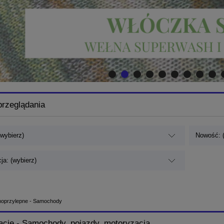
przeglądania
(wybierz)
Nowość: (
ja: (wybierz)
rmoprzylepne - Samochody
kacje - Samochody, pojazdy, motoryzacja