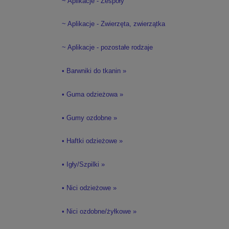
~ Aplikacje - Zespoły
~ Aplikacje - Zwierzęta, zwierzątka
~ Aplikacje - pozostałe rodzaje
• Barwniki do tkanin »
• Guma odzieżowa »
• Gumy ozdobne »
• Haftki odzieżowe »
• Igły/Szpilki »
• Nici odzieżowe »
• Nici ozdobne/żyłkowe »