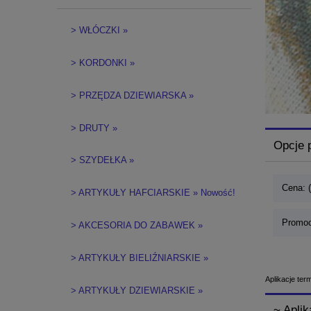
> WŁÓCZKI »
> KORDONKI »
> PRZĘDZA DZIEWIARSKA »
> DRUTY »
Opcje 
> SZYDEŁKA »
Cena: 
> ARTYKUŁY HAFCIARSKIE » Nowość!
Promoc
> AKCESORIA DO ZABAWEK »
> ARTYKUŁY BIELIŹNIARSKIE »
Aplikacje te
> ARTYKUŁY DZIEWIARSKIE »
~ Apli