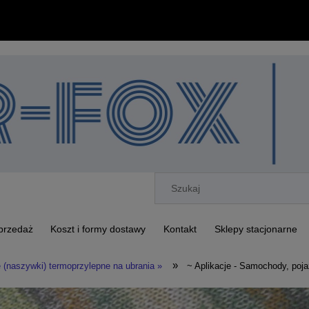
przedaż
Koszt i formy dostawy
Kontakt
Sklepy stacjonarne
»
e (naszywki) termoprzylepne na ubrania »
~ Aplikacje - Samochody, poj