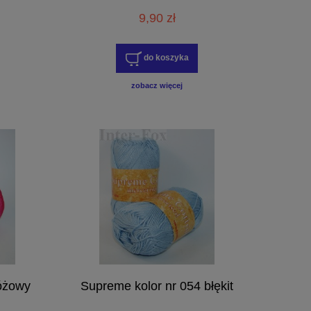
9,90 zł
do koszyka
zobacz więcej
óżowy
Supreme kolor nr 054 błękit