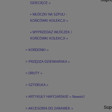
DZIECIĘCE »
• WŁÓCZKI NA SZPULI -
KOŃCÓWKI KOLEKCJI »
• WYPRZEDAŻ WŁÓCZEK /
KOŃCÓWKI KOLEKCJI »
> KORDONKI »
> PRZĘDZA DZIEWIARSKA »
> DRUTY »
> SZYDEŁKA »
> ARTYKUŁY HAFCIARSKIE » Nowość!
Supr
> AKCESORIA DO ZABAWEK »