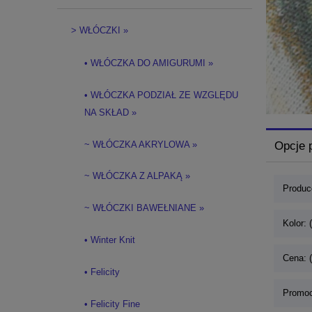
> WŁÓCZKI »
• WŁÓCZKA DO AMIGURUMI »
• WŁÓCZKA PODZIAŁ ZE WZGLĘDU
NA SKŁAD »
~ WŁÓCZKA AKRYLOWA »
Opcje 
~ WŁÓCZKA Z ALPAKĄ »
Produce
~ WŁÓCZKI BAWEŁNIANE »
Kolor: 
• Winter Knit
Cena: 
• Felicity
Promoc
• Felicity Fine