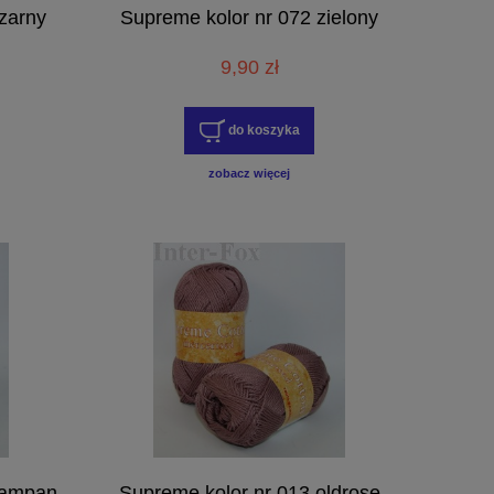
zarny
Supreme kolor nr 072 zielony
9,90 zł
do koszyka
zobacz więcej
zampan
Supreme kolor nr 013 oldrose