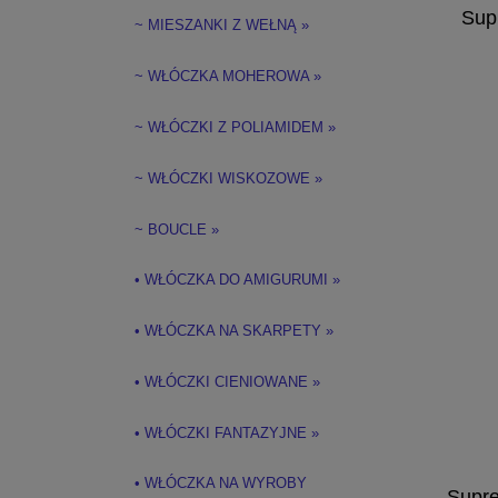
Supr
~ MIESZANKI Z WEŁNĄ »
~ WŁÓCZKA MOHEROWA »
~ WŁÓCZKI Z POLIAMIDEM »
~ WŁÓCZKI WISKOZOWE »
~ BOUCLE »
• WŁÓCZKA DO AMIGURUMI »
• WŁÓCZKA NA SKARPETY »
• WŁÓCZKI CIENIOWANE »
• WŁÓCZKI FANTAZYJNE »
• WŁÓCZKA NA WYROBY
Supre