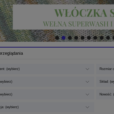
przeglądania
nt: (wybierz)
Rozmiar d
(wybierz)
Skład: (w
(wybierz)
Nowość: (
ja: (wybierz)