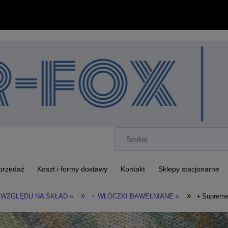
przedaż
Koszt i formy dostawy
Kontakt
Sklepy stacjonarne
»
»
 WZGLĘDU NA SKŁAD »
~ WŁÓCZKI BAWEŁNIANE »
• Supreme