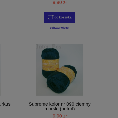
9,90 zł
do koszyka
zobacz więcej
urkus
Supreme kolor nr 090 ciemny
morski (petrol)
9,90 zł