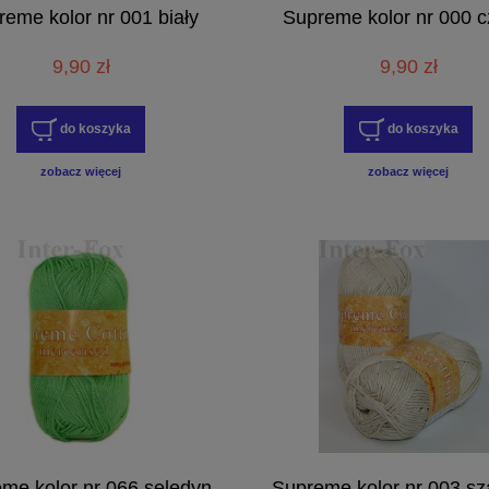
eme kolor nr 001 biały
Supreme kolor nr 000 c
9,90 zł
9,90 zł
do koszyka
do koszyka
zobacz więcej
zobacz więcej
me kolor nr 066 seledyn
Supreme kolor nr 003 s