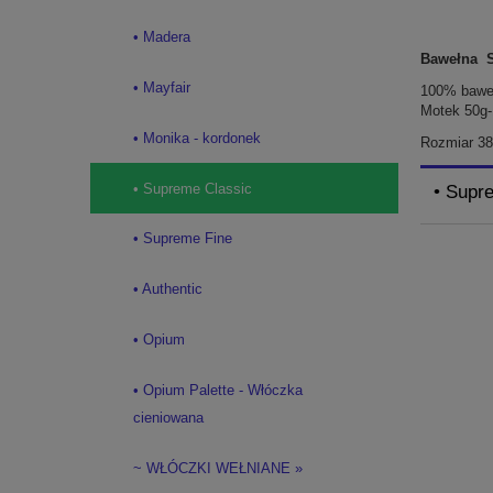
• Madera
Bawełna 
• Mayfair
100% bawe
Motek 50g-
• Monika - kordonek
Rozmiar 38
• Supreme Classic
• Supr
• Supreme Fine
• Authentic
• Opium
• Opium Palette - Włóczka
cieniowana
~ WŁÓCZKI WEŁNIANE »