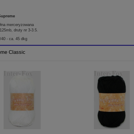
Supreme
łna merceryzowana
125mb, druty nr 3-3.5.
/40 - ca. 45 dkg
eme Classic