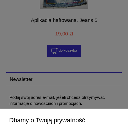
Aplikacja haftowana. Jeans 5
19,00 zł
do koszyka
Newsletter
Podaj swój adres e-mail, jeżeli chcesz otrzymywać
informacje o nowościach i promocjach.
Dbamy o Twoją prywatność
Podając adres e-mail, wyrażasz zgodę na otrzymywanie informacji handlowej