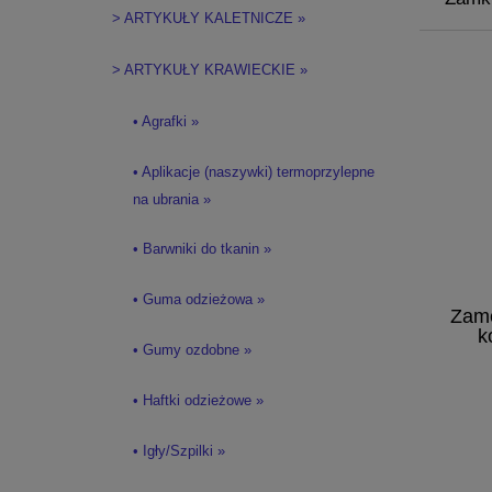
> ARTYKUŁY KALETNICZE »
> ARTYKUŁY KRAWIECKIE »
• Agrafki »
• Aplikacje (naszywki) termoprzylepne
na ubrania »
• Barwniki do tkanin »
• Guma odzieżowa »
Zame
k
• Gumy ozdobne »
• Haftki odzieżowe »
• Igły/Szpilki »