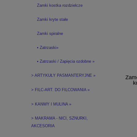
Zamki kostka rozdzielcze
Zamki kryte stałe
Zamki spiralne
• Zatrzaski»
• Zatrzaski / Zapięcia ozdobne »
> ARTYKUŁY PASMANTERYJNE »
Zame
k
> FILC-ART. DO FILCOWANIA »
> KANWY I MULINA »
> MAKRAMA - NICI, SZNURKI,
AKCESORIA