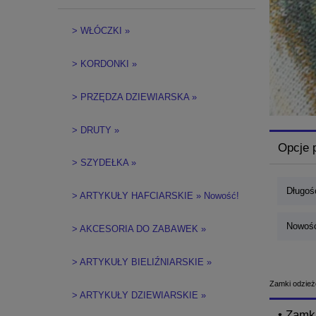
> WŁÓCZKI »
> KORDONKI »
> PRZĘDZA DZIEWIARSKA »
> DRUTY »
Opcje 
> SZYDEŁKA »
Długość
> ARTYKUŁY HAFCIARSKIE » Nowość!
Nowość
> AKCESORIA DO ZABAWEK »
> ARTYKUŁY BIELIŹNIARSKIE »
Zamki odzież
> ARTYKUŁY DZIEWIARSKIE »
• Zamk