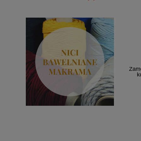
Zame
k