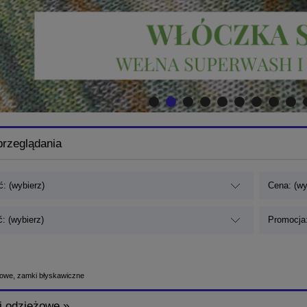
przeglądania
: (wybierz)
Cena: (wy
: (wybierz)
Promocja:
owe, zamki błyskawiczne
i odzieżowe »