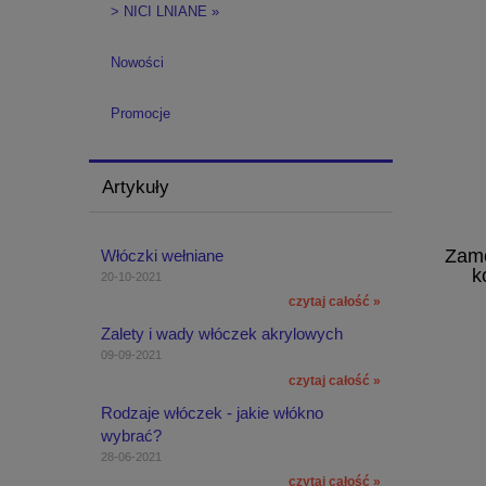
> NICI LNIANE »
Nowości
Promocje
Artykuły
Zame
Włóczki wełniane
k
20-10-2021
czytaj całość »
Zalety i wady włóczek akrylowych
09-09-2021
czytaj całość »
Rodzaje włóczek - jakie włókno
wybrać?
28-06-2021
czytaj całość »