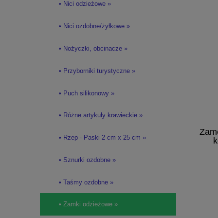
• Nici odzieżowe »
• Nici ozdobne/żyłkowe »
• Nożyczki, obcinacze »
• Przyborniki turystyczne »
• Puch silikonowy »
• Różne artykuły krawieckie »
Zame
• Rzep - Paski 2 cm x 25 cm »
k
• Sznurki ozdobne »
• Taśmy ozdobne »
• Zamki odzieżowe »