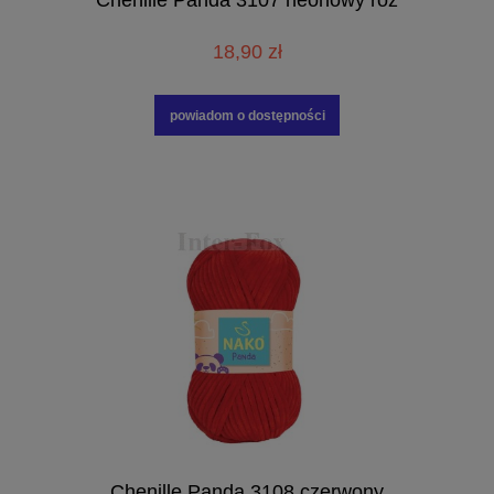
Chenille Panda 3107 neonowy róż
18,90 zł
powiadom o dostępności
Chenille Panda 3108 czerwony