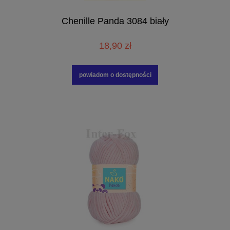
Chenille Panda 3084 biały
18,90 zł
powiadom o dostępności