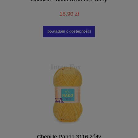
18,90 zł
powiadom o dostępności
Chenille Panda 3116 żółty