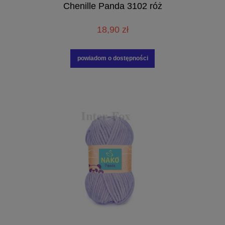
Chenille Panda 3102 róż
18,90 zł
powiadom o dostępności