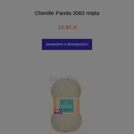
Chenille Panda 3083 mięta
18,90 zł
powiadom o dostępności