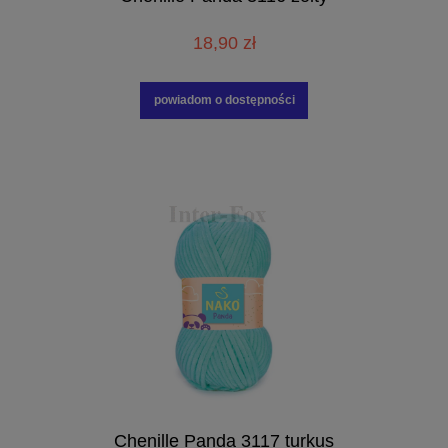
18,90 zł
powiadom o dostępności
Chenille Panda 3117 turkus