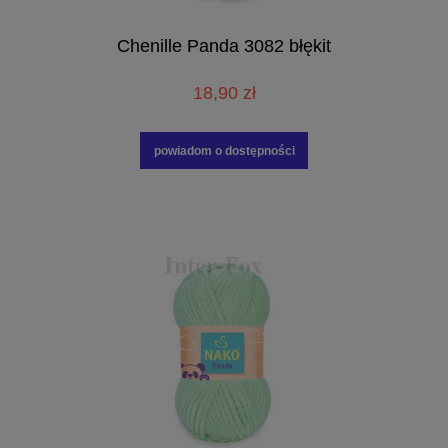
Chenille Panda 3082 błękit
18,90 zł
powiadom o dostępności