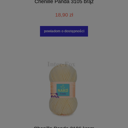
Chenille Panda 3105 brąz
18,90 zł
powiadom o dostępności