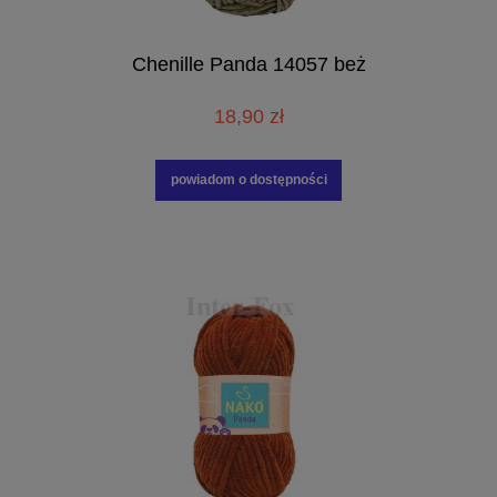
Chenille Panda 14057 beż
18,90 zł
powiadom o dostępności