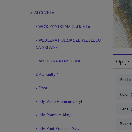
> WŁÓCZKI »
• WŁÓCZKA DO AMIGURUMI »
• WŁÓCZKA PODZIAŁ ZE WZGLĘDU
NA SKŁAD »
~ WŁÓCZKA AKRYLOWA »
Opcje 
DMC Knitty 4
Produce
• Frost
Kolor: 
• Lilly Micro Premium Akryl
Cena: 
• Lilly Premium Akryl
Promoc
• Lilly Print Premium Akryl