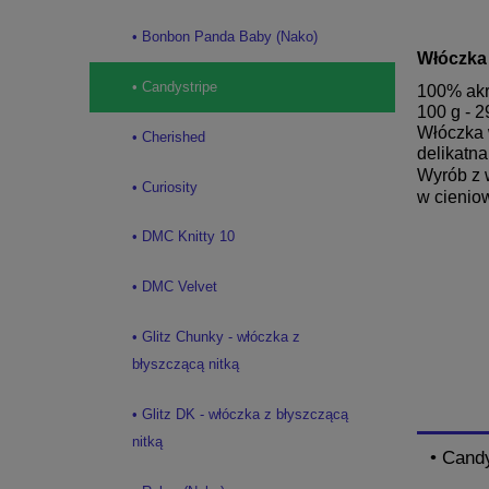
• Bonbon Panda Baby (Nako)
Włóczka
• Candystripe
100% akr
100 g - 2
Włóczka 
• Cherished
delikatna
Wyrób z 
• Curiosity
w cienio
• DMC Knitty 10
• DMC Velvet
• Glitz Chunky - włóczka z
błyszczącą nitką
• Glitz DK - włóczka z błyszczącą
nitką
• Cand