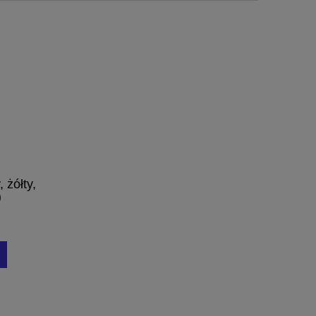
 żółty,
)