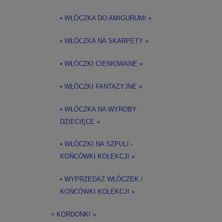
• WŁÓCZKA DO AMIGURUMI »
• WŁÓCZKA NA SKARPETY »
• WŁÓCZKI CIENIOWANE »
• WŁÓCZKI FANTAZYJNE »
• WŁÓCZKA NA WYROBY
DZIECIĘCE »
• WŁÓCZKI NA SZPULI -
KOŃCÓWKI KOLEKCJI »
• WYPRZEDAŻ WŁÓCZEK /
KOŃCÓWKI KOLEKCJI »
> KORDONKI »