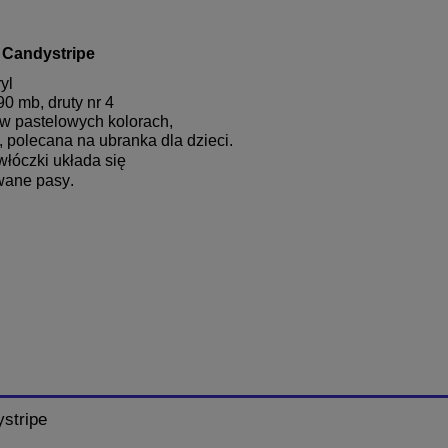
 Candystripe
yl
90 mb, druty nr 4
w pastelowych kolorach,
, polecana na ubranka dla dzieci.
włóczki układa się
wane pasy
.
ystripe