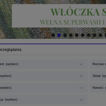
przeglądania
nt: (wybierz)
Rozmiar d
(wybierz)
Skład: (w
(wybierz)
Nowość: (
ja: (wybierz)