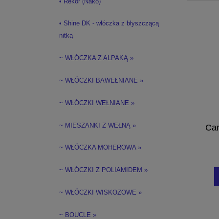
• Rekor (Nako)
• Shine DK - włóczka z błyszczącą
nitką
~ WŁÓCZKA Z ALPAKĄ »
~ WŁÓCZKI BAWEŁNIANE »
~ WŁÓCZKI WEŁNIANE »
~ MIESZANKI Z WEŁNĄ »
Can
~ WŁÓCZKA MOHEROWA »
~ WŁÓCZKI Z POLIAMIDEM »
~ WŁÓCZKI WISKOZOWE »
~ BOUCLE »