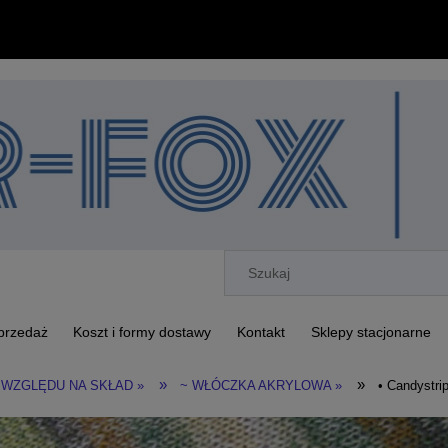
przedaż
Koszt i formy dostawy
Kontakt
Sklepy stacjonarne
»
»
 WZGLĘDU NA SKŁAD »
~ WŁÓCZKA AKRYLOWA »
• Candystri