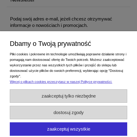
Podaj swój adres e-mail, jeżeli chcesz otrzymywać
informacje o nowościach i promocjach.
Dbamy o Twoją prywatność
Podając adres e-mail, wyrażasz zgodę na otrzymywanie informacji handlowej
drogą elektroniczną na podany adres. Zgodę można wycofać w każdym
Pliki cookies i pokrewne im technologie umożliwiają poprawne działanie strony i
czasie. Wycofanie zgody nie wpływa na zgodność z prawem przetwarzania
pomagają nam dostosować ofertę do Twoich potrzeb. Możesz zaakceptować
dokonanego przed jej wycofaniem.
wykorzystanie przez nas wszystkich tych plików i przejść do sklepu lub
dostosować użycie plików do swoich preferencji, wybierając opcję "Dostosuj
zgody".
Więcej o plikach cookies przeczytasz w naszej Polityce prywatności.
Zakupy
zaakceptuj tylko niezbędne
Pomoc
dostosuj zgody
Moje konto
zaakceptuj wszystkie
Informacje