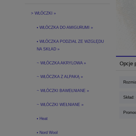
> WŁÓCZKI »
• WŁÓCZKA DO AMIGURUMI »
• WŁÓCZKA PODZIAŁ ZE WZGLĘDU
NA SKŁAD »
~ WŁÓCZKA AKRYLOWA »
Opcje 
~ WŁÓCZKA Z ALPAKĄ »
Rozmia
~ WŁÓCZKI BAWEŁNIANE »
Skład: 
~ WŁÓCZKI WEŁNIANE »
Promoc
• Heat
• Nord Wool