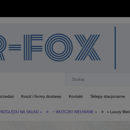
przedaż
Koszt i formy dostawy
Kontakt
Sklepy stacjonarne
»
»
 WZGLĘDU NA SKŁAD »
~ WŁÓCZKI WEŁNIANE »
• Luxury Mer