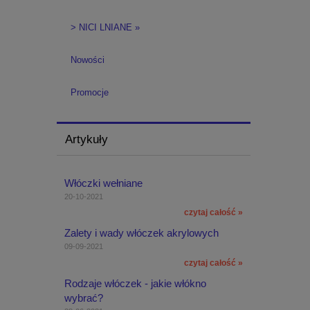
> NICI LNIANE »
Nowości
Promocje
Artykuły
Włóczki wełniane
20-10-2021
czytaj całość »
Zalety i wady włóczek akrylowych
09-09-2021
czytaj całość »
Rodzaje włóczek - jakie włókno
wybrać?