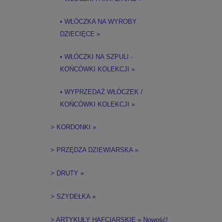
• WŁÓCZKA NA WYROBY
DZIECIĘCE »
• WŁÓCZKI NA SZPULI -
KOŃCÓWKI KOLEKCJI »
• WYPRZEDAŻ WŁÓCZEK /
KOŃCÓWKI KOLEKCJI »
> KORDONKI »
> PRZĘDZA DZIEWIARSKA »
> DRUTY »
> SZYDEŁKA »
> ARTYKUŁY HAFCIARSKIE » Nowość!