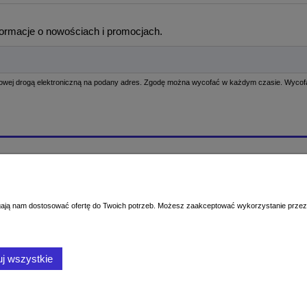
formacje o nowościach i promocjach.
Moje konto
ć?
Logowanie
produktów - sprawdzenie dokładnej
Moje zamówienia
magają nam dostosować ofertę do Twoich potrzeb. Możesz zaakceptować wykorzystanie przez 
Przechowalnia
nia
Ustawienia konta
ywatności
j wszystkie