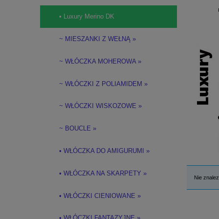
• Luxury Merino DK
~ MIESZANKI Z WEŁNĄ »
~ WŁÓCZKA MOHEROWA »
~ WŁÓCZKI Z POLIAMIDEM »
~ WŁÓCZKI WISKOZOWE »
~ BOUCLE »
• WŁÓCZKA DO AMIGURUMI »
• WŁÓCZKA NA SKARPETY »
Nie znalez
• WŁÓCZKI CIENIOWANE »
• WŁÓCZKI FANTAZYJNE »