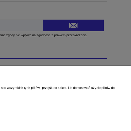
Informacje
O nas
Blog
nas wszystkich tych plików i przejść do sklepu lub dostosować użycie plików do
Galeria Prac Klientów
Kontakt
Facebook
Instagram