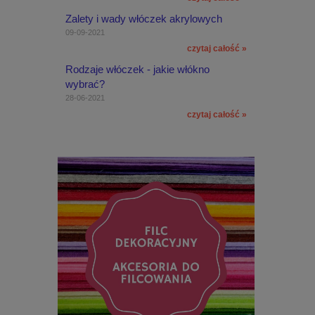
Zalety i wady włóczek akrylowych
09-09-2021
czytaj całość »
Rodzaje włóczek - jakie włókno
wybrać?
28-06-2021
czytaj całość »