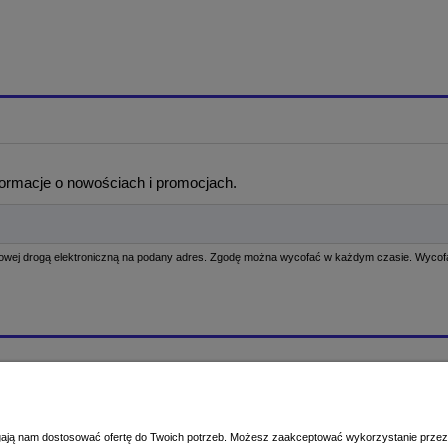
formacje o nowościach i promocjach.
Moje konto
ć?
Logowanie
produktów - sprawdzenie dokładnej
Moje zamówienia
magają nam dostosować ofertę do Twoich potrzeb. Możesz zaakceptować wykorzystanie przez 