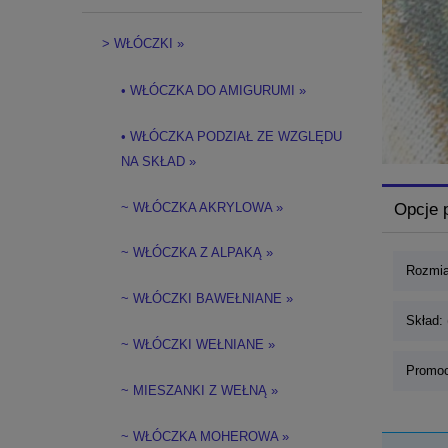
> WŁÓCZKI »
• WŁÓCZKA DO AMIGURUMI »
• WŁÓCZKA PODZIAŁ ZE WZGLĘDU
NA SKŁAD »
~ WŁÓCZKA AKRYLOWA »
Opcje 
~ WŁÓCZKA Z ALPAKĄ »
Rozmia
~ WŁÓCZKI BAWEŁNIANE »
Skład: 
~ WŁÓCZKI WEŁNIANE »
Promoc
~ MIESZANKI Z WEŁNĄ »
~ WŁÓCZKA MOHEROWA »