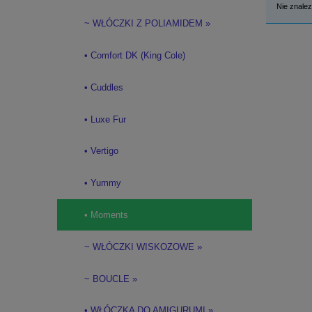
Nie znalez
~ WŁÓCZKI Z POLIAMIDEM »
• Comfort DK (King Cole)
• Cuddles
• Luxe Fur
• Vertigo
• Yummy
• Moments
~ WŁÓCZKI WISKOZOWE »
~ BOUCLE »
• WŁÓCZKA DO AMIGURUMI »