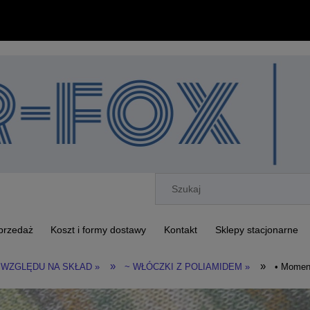
przedaż
Koszt i formy dostawy
Kontakt
Sklepy stacjonarne
»
»
 WZGLĘDU NA SKŁAD »
~ WŁÓCZKI Z POLIAMIDEM »
• Momen