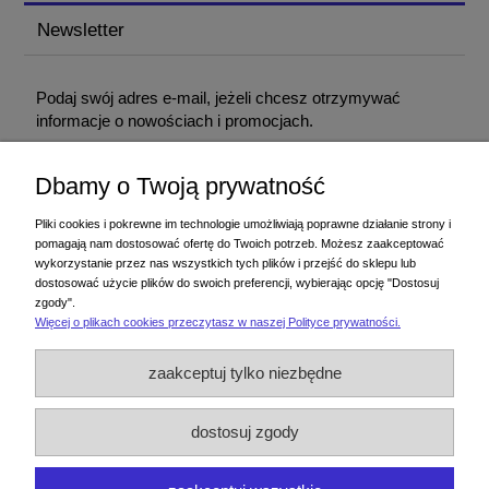
Newsletter
Podaj swój adres e-mail, jeżeli chcesz otrzymywać
informacje o nowościach i promocjach.
Dbamy o Twoją prywatność
Podając adres e-mail, wyrażasz zgodę na otrzymywanie informacji handlowej
drogą elektroniczną na podany adres. Zgodę można wycofać w każdym
Pliki cookies i pokrewne im technologie umożliwiają poprawne działanie strony i
czasie. Wycofanie zgody nie wpływa na zgodność z prawem przetwarzania
pomagają nam dostosować ofertę do Twoich potrzeb. Możesz zaakceptować
dokonanego przed jej wycofaniem.
wykorzystanie przez nas wszystkich tych plików i przejść do sklepu lub
dostosować użycie plików do swoich preferencji, wybierając opcję "Dostosuj
zgody".
Więcej o plikach cookies przeczytasz w naszej Polityce prywatności.
Zakupy
zaakceptuj tylko niezbędne
Pomoc
dostosuj zgody
Moje konto