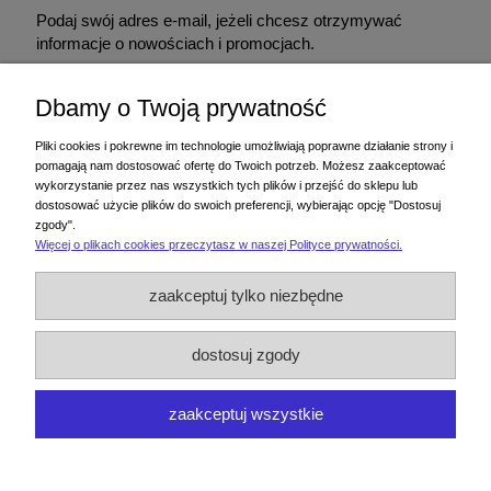
Podaj swój adres e-mail, jeżeli chcesz otrzymywać
informacje o nowościach i promocjach.
Dbamy o Twoją prywatność
Podając adres e-mail, wyrażasz zgodę na otrzymywanie informacji handlowej
drogą elektroniczną na podany adres. Zgodę można wycofać w każdym
Pliki cookies i pokrewne im technologie umożliwiają poprawne działanie strony i
czasie. Wycofanie zgody nie wpływa na zgodność z prawem przetwarzania
pomagają nam dostosować ofertę do Twoich potrzeb. Możesz zaakceptować
dokonanego przed jej wycofaniem.
wykorzystanie przez nas wszystkich tych plików i przejść do sklepu lub
dostosować użycie plików do swoich preferencji, wybierając opcję "Dostosuj
zgody".
Więcej o plikach cookies przeczytasz w naszej Polityce prywatności.
Zakupy
zaakceptuj tylko niezbędne
Pomoc
dostosuj zgody
Moje konto
zaakceptuj wszystkie
Informacje