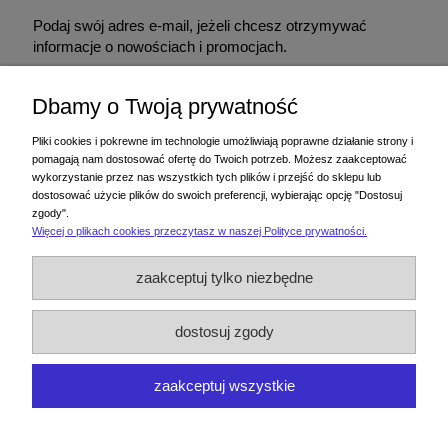
Podaj swój adres e-mail, jeżeli chcesz otrzymywać
informacje o nowościach i promocjach.
Dbamy o Twoją prywatność
Podając adres e-mail, wyrażasz zgodę na otrzymywanie informacji handlowej
drogą elektroniczną na podany adres. Zgodę można wycofać w każdym
Pliki cookies i pokrewne im technologie umożliwiają poprawne działanie strony i
czasie. Wycofanie zgody nie wpływa na zgodność z prawem przetwarzania
pomagają nam dostosować ofertę do Twoich potrzeb. Możesz zaakceptować
dokonanego przed jej wycofaniem.
wykorzystanie przez nas wszystkich tych plików i przejść do sklepu lub
dostosować użycie plików do swoich preferencji, wybierając opcję "Dostosuj
zgody".
Więcej o plikach cookies przeczytasz w naszej Polityce prywatności.
Zakupy
zaakceptuj tylko niezbędne
Pomoc
dostosuj zgody
Moje konto
zaakceptuj wszystkie
Informacje